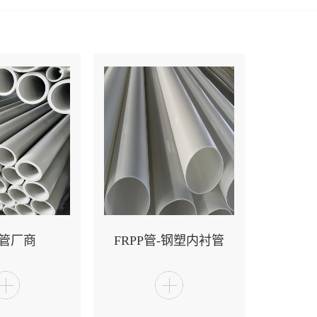
H管厂商
FRPP管-钢塑内衬管