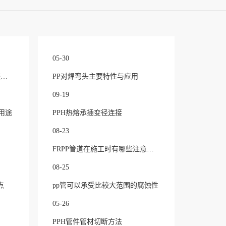
05-30
FRPP（玻纤增强聚丙烯）相较于普通PP（聚丙烯）
PP对焊弯头主要特性与应用
09-19
用途
PPH热熔承插变径连接
08-23
FRPP管道在施工时有哪些注意事项？
08-25
点
pp管可以承受比较大范围的腐蚀性
05-26
PPH管件管材切断方法