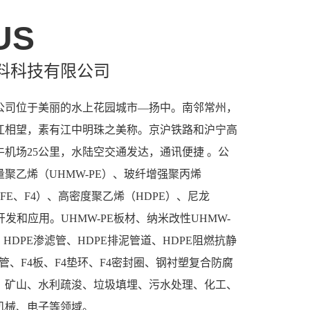
US
料科技有限公司
司位于美丽的水上花园城市—扬中。南邻常州，
江相望，素有江中明珠之美称。京沪铁路和沪宁高
机场25公里，水陆空交通发达，通讯便捷 。公
聚乙烯（UHMW-PE）、玻纤增强聚丙烯
TFE、F4）、高密度聚乙烯（HDPE）、尼龙
开发和应用。UHMW-PE板材、纳米改性UHMW-
、HDPE渗滤管、HDPE排泥管道、HDPE阻燃抗静
4管、F4板、F4垫环、F4密封圈、钢衬塑复合防腐
、矿山、水利疏浚、垃圾填埋、污水处理、化工、
机械、电子等领域。