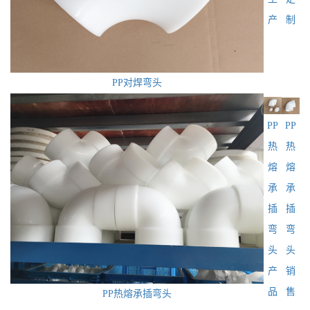
产
制
PP对焊弯头
PP
PP
热
热
熔
熔
承
承
插
插
弯
弯
头
头
产
销
品
售
PP热熔承插弯头