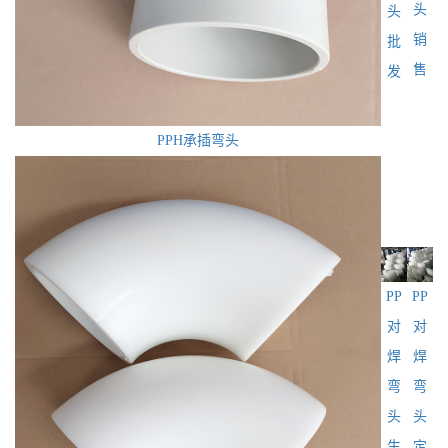
头
头
销
批
售
发
PPH承插弯头
PP
PP
对
对
焊
焊
弯
弯
头
头
生
定